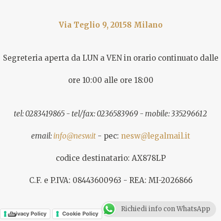
Via Teglio 9, 20158 Milano
Segreteria aperta da LUN a VEN in orario continuato dalle
ore 10:00 alle ore 18:00
tel: 0283419865 - tel/fax: 0236583969 - mobile: 335296612
email:
info@nesw.it
- pec:
nesw@legalmail.it
codice destinatario: AX878LP
C.F. e P.IVA: 08443600963 - REA: MI-2026866
Richiedi info con WhatsApp
Privacy Policy
Cookie Policy