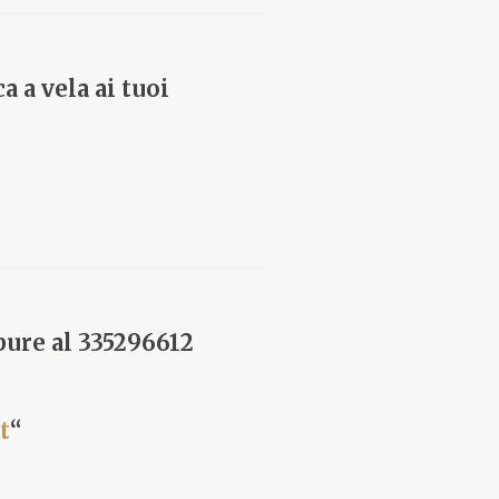
a a vela ai tuoi
pure al 335296612
t
“