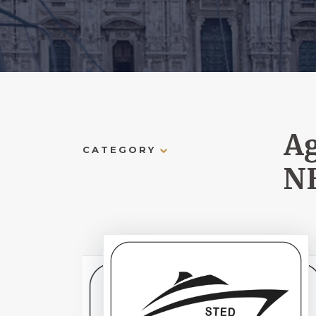
Ag
CATEGORY
N