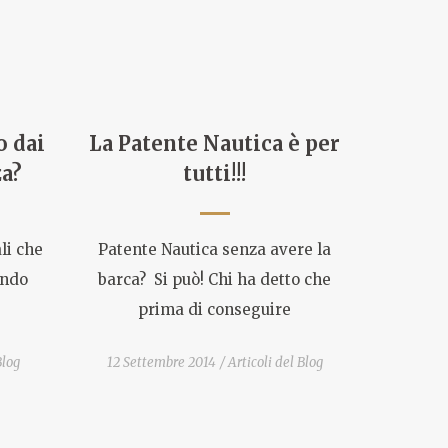
o dai
La Patente Nautica è per
za?
tutti!!!
li che
Patente Nautica senza avere la
ondo
barca? Si può! Chi ha detto che
prima di conseguire
Blog
12 Settembre 2014
Articoli del Blog