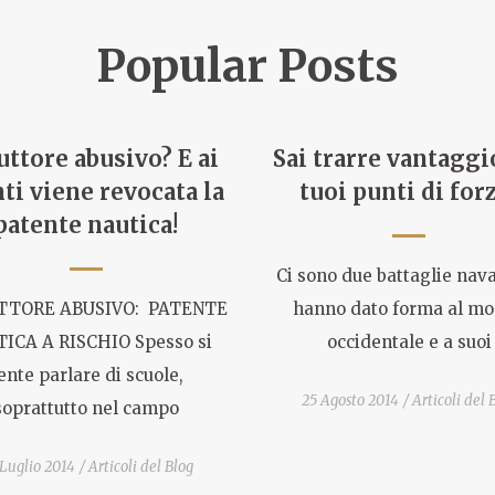
Popular Posts
uttore abusivo? E ai
Sai trarre vantaggi
nti viene revocata la
tuoi punti di for
patente nautica!
Ci sono due battaglie nava
TTORE ABUSIVO: PATENTE
hanno dato forma al m
ICA A RISCHIO Spesso si
occidentale e a suoi
ente parlare di scuole,
25 Agosto 2014
Articoli del 
soprattutto nel campo
Luglio 2014
Articoli del Blog