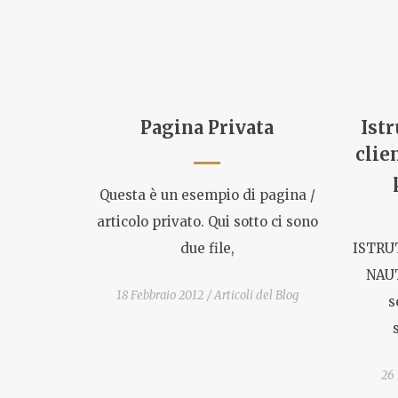
Pagina Privata
Istr
clie
Questa è un esempio di pagina /
articolo privato. Qui sotto ci sono
due file,
ISTRU
NAUT
18 Febbraio 2012
Articoli del Blog
s
26 