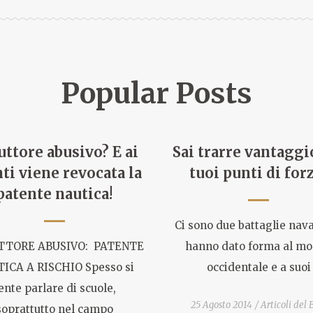
Popular Posts
uttore abusivo? E ai
Sai trarre vantaggi
nti viene revocata la
tuoi punti di for
patente nautica!
Ci sono due battaglie nava
TTORE ABUSIVO: PATENTE
hanno dato forma al m
ICA A RISCHIO Spesso si
occidentale e a suoi
ente parlare di scuole,
25 Agosto 2014
Articoli del 
soprattutto nel campo