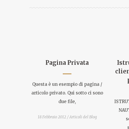
Pagina Privata
Istr
clie
Questa è un esempio di pagina /
articolo privato. Qui sotto ci sono
due file,
ISTRU
NAUT
18 Febbraio 2012
Articoli del Blog
s