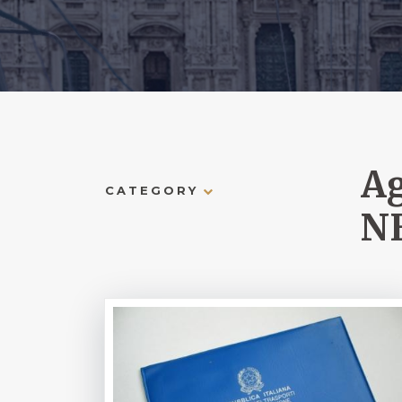
Ag
CATEGORY
N