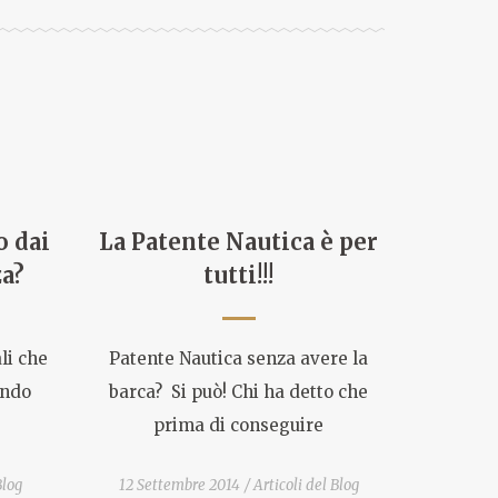
o dai
La Patente Nautica è per
za?
tutti!!!
li che
Patente Nautica senza avere la
ondo
barca? Si può! Chi ha detto che
prima di conseguire
Blog
12 Settembre 2014
Articoli del Blog